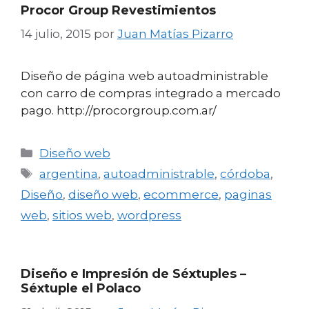
Procor Group Revestimientos
14 julio, 2015
por
Juan Matías Pizarro
Diseño de página web autoadministrable
con carro de compras integrado a mercado
pago. http://procorgroup.com.ar/
Categorías
Diseño web
Etiquetas
argentina
,
autoadministrable
,
córdoba
,
Diseño
,
diseño web
,
ecommerce
,
paginas
web
,
sitios web
,
wordpress
Diseño e Impresión de Séxtuples –
Séxtuple el Polaco