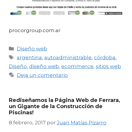
procorgroup.com.ar
Categorías
Diseño web
Etiquetas
argentina
,
autoadministrable
,
córdoba
,
Diseño
,
diseño web
,
ecommerce
,
sitios web
Deja un comentario
Rediseñamos la Página Web de Ferrara,
un Gigante de la Construcción de
Piscinas!
8 febrero, 2017
por
Juan Matías Pizarro