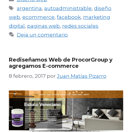
Etiquetas
argentina
,
autoadministrable
,
diseño
web
,
ecommerce
,
facebook
,
marketing
digital
,
paginas web
,
redes sociales
Deja un comentario
Rediseñamos Web de ProcorGroup y
agregamos E-commerce
8 febrero, 2017
por
Juan Matías Pizarro