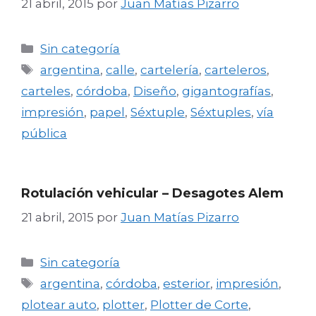
21 abril, 2015
por
Juan Matías Pizarro
Categorías
Sin categoría
Etiquetas
argentina
,
calle
,
cartelería
,
carteleros
,
carteles
,
córdoba
,
Diseño
,
gigantografías
,
impresión
,
papel
,
Séxtuple
,
Séxtuples
,
vía
pública
Rotulación vehicular – Desagotes Alem
21 abril, 2015
por
Juan Matías Pizarro
Categorías
Sin categoría
Etiquetas
argentina
,
córdoba
,
esterior
,
impresión
,
plotear auto
,
plotter
,
Plotter de Corte
,