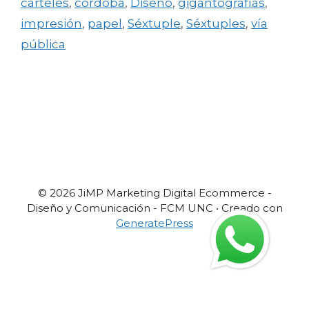
carteles
,
córdoba
,
Diseño
,
gigantografías
,
impresión
,
papel
,
Séxtuple
,
Séxtuples
,
vía
pública
© 2026 JiMP Marketing Digital Ecommerce -
Diseño y Comunicación - FCM UNC
• Creado con
GeneratePress