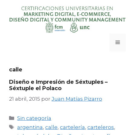
Saltar
al
contenido
Menú
calle
Diseño e Impresión de Séxtuples –
Séxtuple el Polaco
21 abril, 2015
por
Juan Matías Pizarro
Categorías
Sin categoría
Etiquetas
argentina
,
calle
,
cartelería
,
carteleros
,