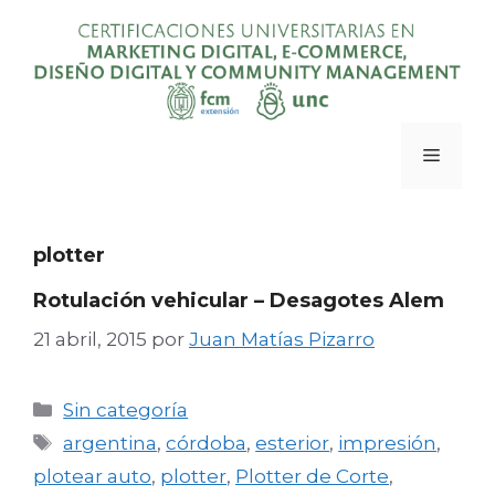
Saltar
al
contenido
Menú
plotter
Rotulación vehicular – Desagotes Alem
21 abril, 2015
por
Juan Matías Pizarro
Categorías
Sin categoría
Etiquetas
argentina
,
córdoba
,
esterior
,
impresión
,
plotear auto
,
plotter
,
Plotter de Corte
,