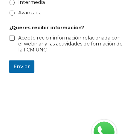
Intermedia
Avanzada
d
¿Querés recibir información?
i
s
Acepto recibir información relacionada con
e
el webinar y las actividades de formación de
ñ
la FCM UNC.
o
p
r
Enviar
i
n
c
i
p
a
l
c
ó
d
i
g