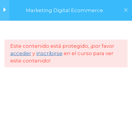
Saltar
Marketing Digital Ecommerce
al
Multimedia I
contenido
Multimedia II
Menú
Este contenido está protegido, ¡por favor
Marketing Local -
4
acceder
y
inscribirse
en el curso para ver
TikTok Capcut ?
este contenido!
Inicio
Cursos
FCM UNC
Marketing PyME ?
5
Caso Práctico
4
Heladería ?
Marketing de
5