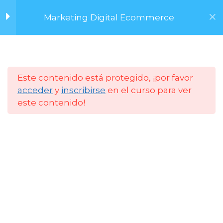
Secundario ?
Saltar
Marketing Digital Ecommerce
al
contenido
Ecommerce - Caso
4
Shein ?
Menú
Este contenido está protegido, ¡por favor
Google ?
7
acceder
y
inscribirse
en el curso para ver
este contenido!
Estrategias
2
Inicio
Cursos
FCM UNC
Marketing Digital ?
Marketing de
2
Afiliados ?
Marketing de Afiliados I