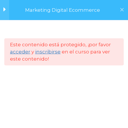
Saltar
PDF Marketing de
Marketing Digital Ecommerce
al
Lanzamientos
contenido
Lanzamiento de Video
con IA
Menú
Este contenido está protegido, ¡por favor
Lanzamiento de Video
acceder
y
inscribirse
en el curso para ver
con IA 2
este contenido!
Tarea Teaser
Inicio
Cursos
FCM UNC
PDF Video IA
Lanzamientos Diseño
Web I
Lanzamientos Diseño