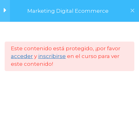
Saltar
Diseño Gráfico para
Marketing Digital Ecommerce
al
Redes I – Photoshop
contenido
Diseño Gráfico para
Redes II – Portadas de
Menú
Instagram
Este contenido está protegido, ¡por favor
acceder
y
inscribirse
en el curso para ver
Diseño Gráfico para
este contenido!
Redes III – Diseño de
Plantillas
Inicio
Cursos
FCM UNC
Multimedia I
Multimedia II
Marketing Local -
4
TikTok Capcut ?